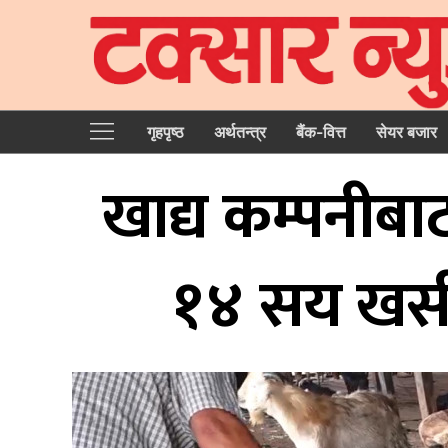
गृहपृष्‍ठ
अर्थतन्त्र
बैंक-वित्त
सेयर बजार
खाद्य कम्पनीबाट
१४ सय खसीबोक