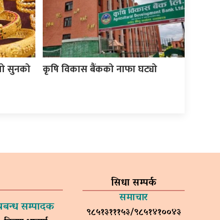
यो सुनको
कृषि विकास बैंकको नाफा घट्यो
सिधा सम्पर्क
समाचार
प्रबन्ध सम्पादक
९८५१३१११५३/९८५१४१००४३