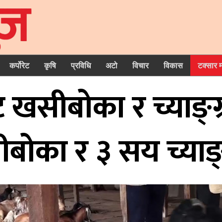
कर्पोरेट
कृषि
प्रविधि
अटो
विचार
विकास
टक्सार 
 खसीबोका र च्याङ्ग्र
ा र ३ सय च्याङ्ग्रा