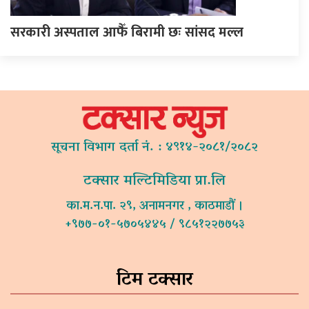
सरकारी अस्पताल आफैँ बिरामी छः सांसद मल्ल
सूचना विभाग दर्ता नं. : ४९१४-२०८१/२०८२
टक्सार मल्टिमिडिया प्रा.लि
का.म.न.पा. २९, अनामनगर , काठमाडौं ।
+९७७-०१-५७०५४४५ / ९८५१२२७७५३
टिम टक्सार