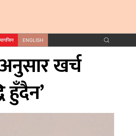
म्यागजिन
ENGLISH
अनुसार खर्च
हुँँदैन’