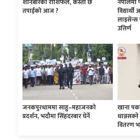
शनिबारको राशिफल, कस्तो छ
नेपालमा 
तपाईको आज ?
विद्यार्थ
लाइसेन्स 
उत्तिर्ण
जनकपुरधाममा साहु–महाजनको
खाना पका
प्रदर्शन, भदौमा सिंहदरबार घेर्ने
धान्नसक्
वितरण भ