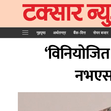
गृहपृष्‍ठ
अर्थतन्त्र
बैंक-वित्त
सेयर बजार
‘विनियोजित
नभएसम्म