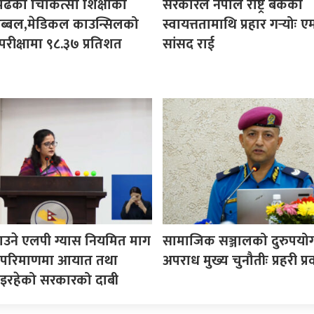
पढेका चिकित्सा शिक्षाका
सरकारले नेपाल राष्ट्र बैंकको
ी अब्बल,मेडिकल काउन्सिलको
स्वायत्ततामाथि प्रहार गर्‍योः ए
परीक्षामा ९८.३७ प्रतिशत
सांसद राई
उने एलपी ग्यास नियमित माग
सामाजिक सञ्जालको दुरुपयोग 
ने परिमाणमा आयात तथा
अपराध मुख्य चुनौतीः प्रहरी प्रव
इरहेको सरकारको दाबी