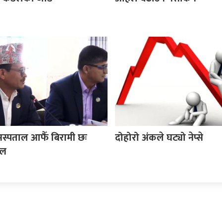
स्पताल आफैँ बिरामी छः
दोहोरो अंकले घट्यो नेप्से
्ल