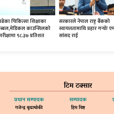
पढेका चिकित्सा शिक्षाका
सरकारले नेपाल राष्ट्र बैंकको
ी अब्बल,मेडिकल काउन्सिलको
स्वायत्ततामाथि प्रहार गर्‍योः ए
परीक्षामा ९८.३७ प्रतिशत
सांसद राई
टिम टक्सार
प्रधान सम्पादक
सम्पादक
गजेन्द्र बुढाथोकी
हिम विष्ट