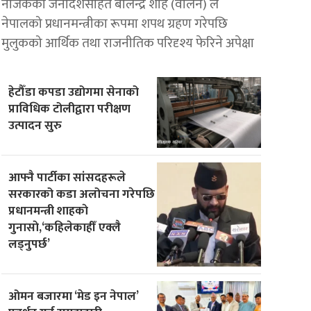
नजिकको जनादेशसहित बालेन्द्र शाह (वालेन) ले
नेपालको प्रधानमन्त्रीका रूपमा शपथ ग्रहण गरेपछि
मुलुकको आर्थिक तथा राजनीतिक परिदृश्य फेरिने अपेक्षा
हेटौँडा कपडा उद्योगमा सेनाको
प्राविधिक टोलीद्वारा परीक्षण
उत्पादन सुरु
आफ्नै पार्टीका सांसदहरूले
सरकारको कडा अलोचना गरेपछि
प्रधानमन्त्री शाहकाे
गुनासाे,‘कहिलेकाहीँ एक्लै
लड्नुपर्छ’
ओमन बजारमा ‘मेड इन नेपाल’