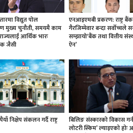
ारमा विद्युत पोल
एनआइएमबी प्रकरण: राष्ट्र बैंक
रण मुख्य चुनौती, समयमै काम
गैरजिम्मेवार बन्दा सर्वोच्चले
राज्यलाई आर्थिक भारः
सम्झायो‘बैंक तथा वित्तीय संस्थ
शक जैसी
ऐन’
ैयाँ निक्षेप संकलन गर्दै राष्ट्र
बिलिङ संस्कारको विकास गर्
लोटरी स्किम’ ल्याइएकाे हाेः अर्