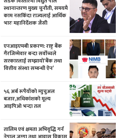
सडक विस्तारमा विद्युत पोल
स्थानान्तरण मुख्य चुनौती, समयमै
काम नसकिँदा राज्यलाई आर्थिक
भारः महानिर्देशक जैसी
एनआइएमबी प्रकरण: राष्ट्र बैंक
गैरजिम्मेवार बन्दा सर्वोच्चले
सरकारलाई सम्झायो‘बैंक तथा
वित्तीय संस्था सम्बन्धी ऐन’
५६ अर्ब रूपैयाँकाे म्युचुअल
बजार,अधिकांशको मूल्य
आइपिओ भन्दा तल
तालिम एवं क्षमता अभिवृद्धि गर्न
नेपाल जग्गा तथा आवास विकास