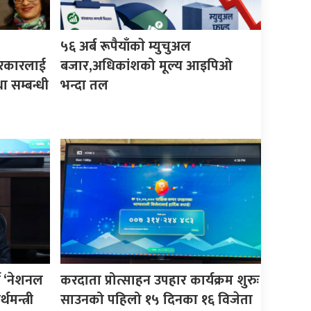
५६ अर्ब रूपैयाँकाे म्युचुअल
 सरकारलाई
बजार,अधिकांशको मूल्य आइपिओ
ा सम्बन्धी
भन्दा तल
न ‘नेशनल
करदाता प्रोत्साहन उपहार कार्यक्रम शुरुः
थमन्त्री
साउनको पहिलो १५ दिनका १६ विजेता