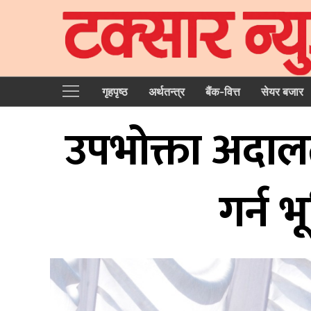
गृहपृष्‍ठ
अर्थतन्त्र
बैंक-वित्त
सेयर बजार
उपभोक्ता अदालतल
गर्न भ