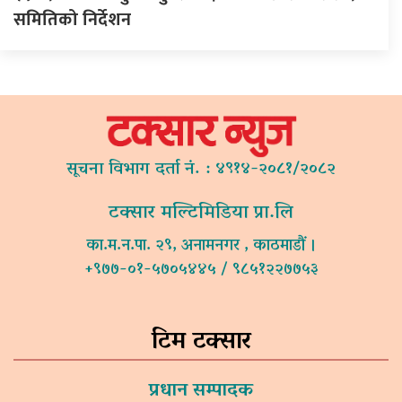
समितिको निर्देशन
सूचना विभाग दर्ता नं. : ४९१४-२०८१/२०८२
टक्सार मल्टिमिडिया प्रा.लि
का.म.न.पा. २९, अनामनगर , काठमाडौं ।
+९७७-०१-५७०५४४५ / ९८५१२२७७५३
टिम टक्सार
प्रधान सम्पादक