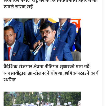
सरकारले नेपाल राष्ट्र बैंकको स्वायत्ततामाथि प्रहार गर्‍योः
एमाले सांसद राई
वैदेशिक रोजगार क्षेत्रमा नीतिगत सुधारको माग गर्दै
व्यवसायीद्वारा आन्दोलनको घोषणा, श्रमिक पठाउने कार्य
स्थगित