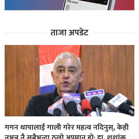
ताजा अपडेट
गगन थापालाई गाली गरेर महत्व नदिनुस्, केही
नभन्नु नै सबैभन्दा ठूलो अपमान हो: डा. शशांक