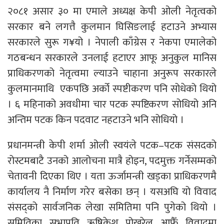
२०८१ असार ३० मा एमाले अध्यक्ष केपी ओली नेतृत्वको
सरकार बने लगत्तै कुलमान घिसिङलाई हटाउने अभ्यास
सरकारले सुरू ग¥यो । नेपाली काँग्रेस र नेकपा एमालेको
गठबन्धन सरकारले उनलाई हटाएर आफू अनुकुल मानिस
प्राधिकरणको नेतृत्वमा ल्याउने चाहाना अनुरूप सरकारले
कुलमानमाथि एकपछि अर्को स्पष्टीकरण पनि सोधेको थियो
। ६ महिनाको अवधीमा चार पटक स्पष्टिकरण सोधियो अनि
अन्तिम पटक किन पदवाट नहटाउने भनि सोधियो ।
प्रधानमन्त्री केपी शर्मा ओली स्वयंले पटक–पटक संसदको
रोस्टमबाटै उनको आलोचना मात्रै होइन, पदमुक्त गर्नेसम्मको
चेतावनी दिएका थिए । यता ऊर्जामन्त्री खड्का प्राधिकरणमै
कार्यालय नै निर्माण गरेर बसेका छन् । यसअघि यो विवाद
संसद्को सार्वजनिक लेखा समितिमा पनि पुगेको थियो ।
समितिका सभापति ऋषिकेश पोखरेल आफैँ विवादमा