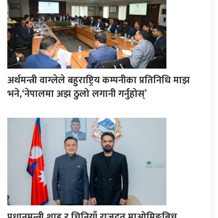
अर्थमन्त्री वाग्लेले बहुराष्ट्रिय कम्पनीका प्रतिनिधि माझ
भने,‘नेपालमा अझ ठुलो लगानी गर्नुहोस्’
प्रधानमन्त्री शाह र चिनियाँ राजदुत माओमिङबिच