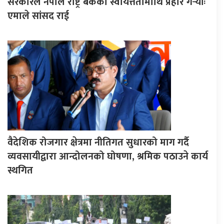
सरकारले नेपाल राष्ट्र बैंकको स्वायत्ततामाथि प्रहार गर्‍योः
एमाले सांसद राई
वैदेशिक रोजगार क्षेत्रमा नीतिगत सुधारको माग गर्दै
व्यवसायीद्वारा आन्दोलनको घोषणा, श्रमिक पठाउने कार्य
स्थगित