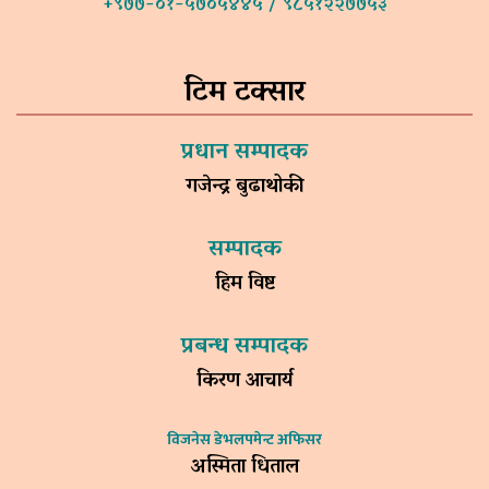
+९७७-०१-५७०५४४५ / ९८५१२२७७५३
टिम टक्सार
प्रधान सम्पादक
गजेन्द्र बुढाथोकी
सम्पादक
हिम विष्ट
प्रबन्ध सम्पादक
किरण आचार्य
विजनेस डेभलपमेन्ट अफिसर
अस्मिता धिताल