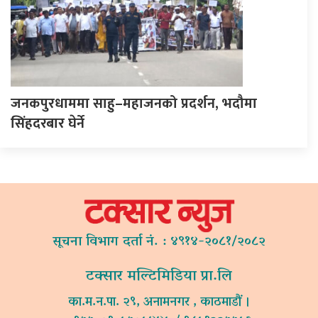
जनकपुरधाममा साहु–महाजनको प्रदर्शन, भदौमा
सिंहदरबार घेर्ने
सूचना विभाग दर्ता नं. : ४९१४-२०८१/२०८२
टक्सार मल्टिमिडिया प्रा.लि
का.म.न.पा. २९, अनामनगर , काठमाडौं ।