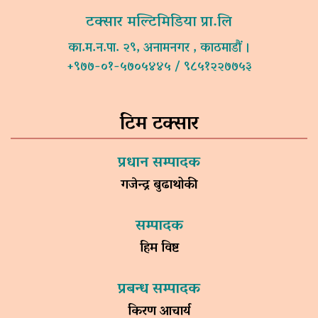
टक्सार मल्टिमिडिया प्रा.लि
का.म.न.पा. २९, अनामनगर , काठमाडौं ।
+९७७-०१-५७०५४४५ / ९८५१२२७७५३
टिम टक्सार
प्रधान सम्पादक
गजेन्द्र बुढाथोकी
सम्पादक
हिम विष्ट
प्रबन्ध सम्पादक
किरण आचार्य