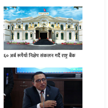
६० अर्ब रूपैयाँ निक्षेप संकलन गर्दै राष्ट्र बैंक