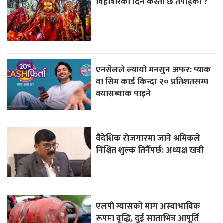
विहीबारको दिन कस्ताे छ तपाईको ?
एनसेलले ल्यायो मनसुन अफर: प्याक
वा सिम कार्ड किन्दा २० प्रतिशतसम्म
क्यासब्याक पाइने
वैदेशिक रोजगारमा जाने श्रमिकले
निश्चित शुल्क तिर्नैपर्छ: अध्यक्ष खत्री
एलपी ग्यासको माग अस्वाभाविक
रूपमा वृद्धि, दुई साताभित्र आपूर्ति