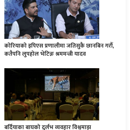
कोरियाको इपिएस प्रणालीमा जतिसुकै छानबिन गरौँ,
कतैपनि लुपहोल भेटिन्नः श्रममन्त्री यादव
बर्दियाका बाघको दुर्लभ व्यवहार विश्वमाझ