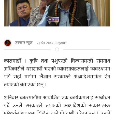
टक्सार न्युज
२३ चैत्र २०८१, आइतबार
काठमाडाैँ । कृषि तथा पशुपन्छी विकासमन्त्री रामनाथ
अधिकारीले धराशायी भएको व्यावसायहरूलाई व्यवस्थापन
गरी सही मार्गमा लैजान सरकारले अध्यादेशमार्फत ऐन
ल्याएको बताएका छन् ।
शनिवार काठमाडौँमा आयोजित एक कार्यक्रमलाई सम्बोधन
गर्दै उनले सरकारले ल्याएको अध्यादेशको सकारात्मक
परिवर्तन बजारमा देखिन थालेको दाबी गरेका हुन् । उनले