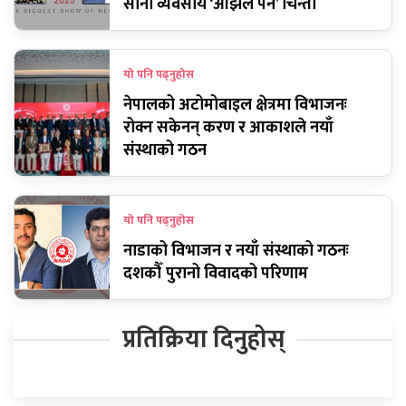
साना व्यवसाय ‘ओझेल पर्ने’ चिन्ता
यो पनि पढ्नुहोस
नेपालको अटोमोबाइल क्षेत्रमा विभाजनः
रोक्न सकेनन् करण र आकाशले नयाँ
संस्थाको गठन
यो पनि पढ्नुहोस
नाडाको विभाजन र नयाँ संस्थाको गठनः
दशकौँ पुरानो विवादको परिणाम
प्रतिक्रिया दिनुहोस्