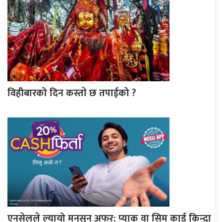
विहीबारको दिन कस्ताे छ तपाईको ?
एनसेलले ल्यायो मनसुन अफर: प्याक वा सिम कार्ड किन्दा