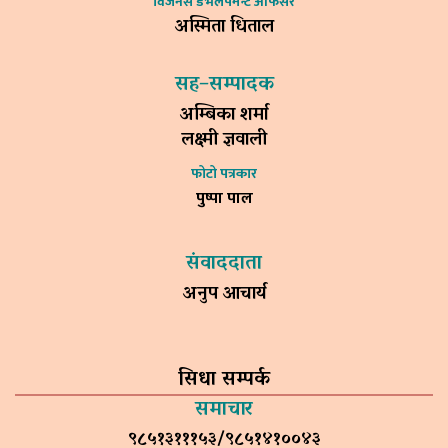
विजनेस डेभलपमेन्ट अफिसर
अस्मिता धिताल
सह–सम्पादक
अम्बिका शर्मा
लक्ष्मी ज्ञवाली
फोटो पत्रकार
पुष्पा पाल
संवाददाता
अनुप आचार्य
सिधा सम्पर्क
समाचार
९८५१३१११५३/९८५१४१००४३