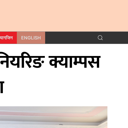
म्यागजिन
ENGLISH
िनियरिङ क्याम्पस
ग