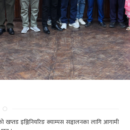
टीको खप्तड इञ्जिनियरिङ क्याम्पस सञ्चालनका लागि आगामी