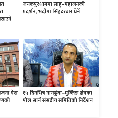
िगत
जनकपुरधाममा साहु–महाजनको
रा
प्रदर्शन, भदौमा सिंहदरबार घेर्ने
ठाउने
योजना पेश
१५ दिनभित्र नागढुंगा–मुग्लिङ क्षेत्रका
करणको
पोल सार्न संसदीय समितिको निर्देशन