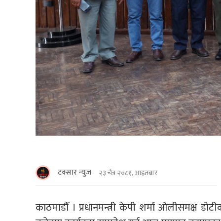
टक्सार न्युज
२३ चैत्र २०८१, आइतबार
काठमाडौँ । प्रधानमन्त्री केपी शर्मा ओलीसमक्ष डो