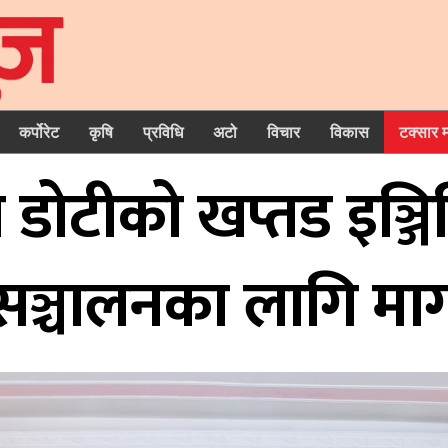
कर्पोरेट
कृषि
प्रविधि
अटो
विचार
विकास
टक्सार 
क्ष डोटीको खप्तड इञ्ज
सञ्चालनका लागि मा