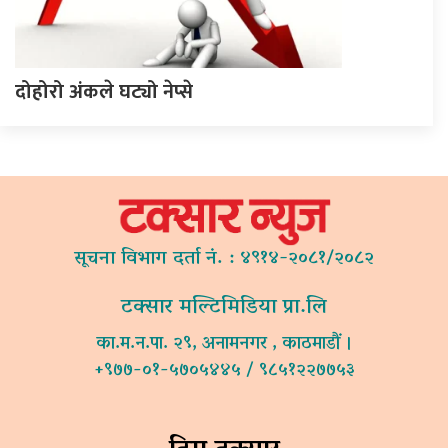
दोहोरो अंकले घट्यो नेप्से
सूचना विभाग दर्ता नं. : ४९१४-२०८१/२०८२
टक्सार मल्टिमिडिया प्रा.लि
का.म.न.पा. २९, अनामनगर , काठमाडौं ।
+९७७-०१-५७०५४४५ / ९८५१२२७७५३