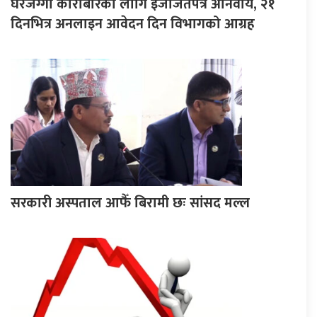
घरजग्गा कारोबारका लागि इजाजतपत्र अनिवार्य, २१
दिनभित्र अनलाइन आवेदन दिन विभागको आग्रह
सरकारी अस्पताल आफैँ बिरामी छः सांसद मल्ल