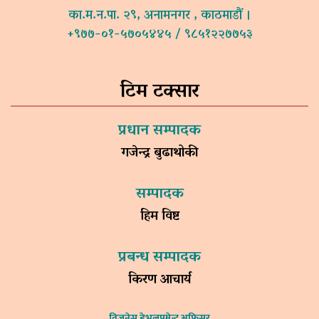
का.म.न.पा. २९, अनामनगर , काठमाडौं ।
+९७७-०१-५७०५४४५ / ९८५१२२७७५३
टिम टक्सार
प्रधान सम्पादक
गजेन्द्र बुढाथोकी
सम्पादक
हिम विष्ट
प्रबन्ध सम्पादक
किरण आचार्य
विजनेस डेभलपमेन्ट अफिसर