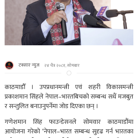
टक्सार न्युज
२४ चैत्र २०८१, सोमबार
काठमाडाैँ । उपप्रधानमन्त्री एवं शहरी विकासमन्त्री
प्रकाशमान सिंहले नेपाल–भारतबिचको सम्बन्ध सधैं मजबुत
र सन्तुलित बनाउनुपर्नेमा जोड दिएका छन् ।
गणेशमान सिंह फाउन्डेसनले सोमवार काठमाडौंमा
आयोजना गरेको ‘नेपाल–भारत सम्बन्ध सुदृढ गर्न भारतका