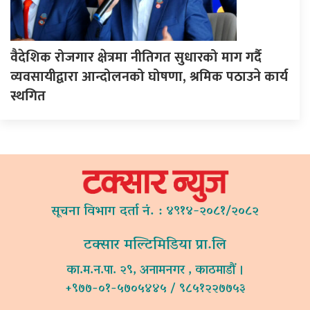
वैदेशिक रोजगार क्षेत्रमा नीतिगत सुधारको माग गर्दै
व्यवसायीद्वारा आन्दोलनको घोषणा, श्रमिक पठाउने कार्य
स्थगित
सूचना विभाग दर्ता नं. : ४९१४-२०८१/२०८२
टक्सार मल्टिमिडिया प्रा.लि
का.म.न.पा. २९, अनामनगर , काठमाडौं ।
+९७७-०१-५७०५४४५ / ९८५१२२७७५३