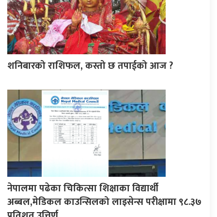
शनिबारको राशिफल, कस्तो छ तपाईको आज ?
नेपालमा पढेका चिकित्सा शिक्षाका विद्यार्थी
अब्बल,मेडिकल काउन्सिलको लाइसेन्स परीक्षामा ९८.३७
प्रतिशत उत्तिर्ण