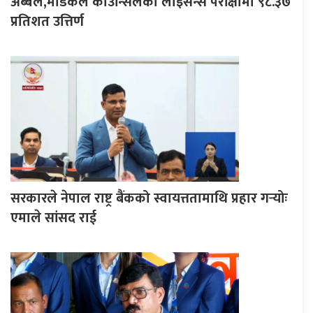
अब्बल,मेडिकल काउन्सिलको लाइसेन्स परीक्षामा ९८.३७
प्रतिशत उत्तिर्ण
सरकारले नेपाल राष्ट्र बैंकको स्वायत्ततामाथि प्रहार गर्‍योः
एमाले सांसद राई