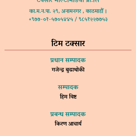
टक्सार मल्टिमिडिया प्रा.लि
का.म.न.पा. २९, अनामनगर , काठमाडौं ।
+९७७-०१-५७०५४४५ / ९८५१२२७७५३
टिम टक्सार
प्रधान सम्पादक
गजेन्द्र बुढाथोकी
सम्पादक
हिम विष्ट
प्रबन्ध सम्पादक
किरण आचार्य