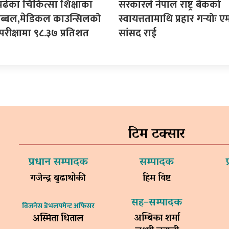
पढेका चिकित्सा शिक्षाका
सरकारले नेपाल राष्ट्र बैंकको
ी अब्बल,मेडिकल काउन्सिलको
स्वायत्ततामाथि प्रहार गर्‍योः ए
परीक्षामा ९८.३७ प्रतिशत
सांसद राई
टिम टक्सार
प्रधान सम्पादक
सम्पादक
गजेन्द्र बुढाथोकी
हिम विष्ट
सह–सम्पादक
विजनेस डेभलपमेन्ट अफिसर
अम्बिका शर्मा
अस्मिता धिताल