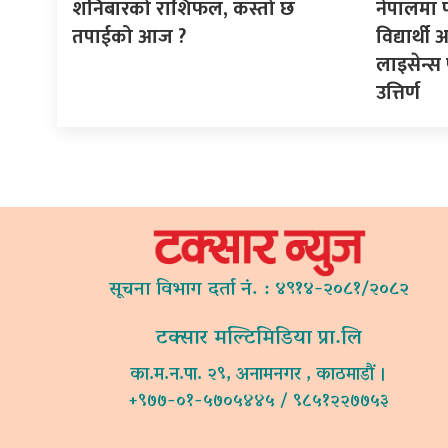
शनिबारको राशिफल, कस्तो छ
नेपालमा 
तपाईको आज ?
विद्यार्थ
लाइसेन्स 
उत्तिर्ण
सूचना विभाग दर्ता नं. : ४९१४-२०८१/२०८२
टक्सार मल्टिमिडिया प्रा.लि
का.म.न.पा. २९, अनामनगर , काठमाडौं ।
+९७७-०१-५७०५४४५ / ९८५१२२७७५३