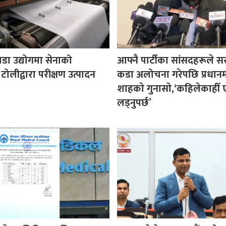
पडा उद्योगमा सेनाको
आफ्नै पार्टीका सांसदहरूले 
 टोलीद्वारा परीक्षण उत्पादन
कडा अलोचना गरेपछि प्रधानमन्
शाहकाे गुनासाे,‘कहिलेकाहीँ ए
लड्नुपर्छ’