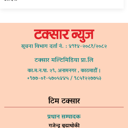
सूचना विभाग दर्ता नं. : ४९१४-२०८१/२०८२
टक्सार मल्टिमिडिया प्रा.लि
का.म.न.पा. २९, अनामनगर , काठमाडौं ।
+९७७-०१-५७०५४४५ / ९८५१२२७७५३
टिम टक्सार
प्रधान सम्पादक
गजेन्द्र बुढाथोकी