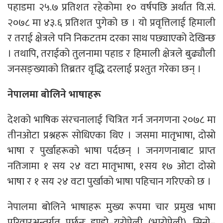
पहाडमा २५.७ प्रतिशत रहेकोमा १० वर्षपछि अर्थात वि.सं.
२०७८ मा ४३.६ प्रतिशत पुगेको छ । यो प्रवृत्तिलाई हिमाली
र तराई क्षेत्रले पनि निकटतम दरका साथ पछ्याएको देखिन्छ
। तथापि, तराईको तुलनामा पहाड र हिमाली क्षेत्रले बुढ्यौली
जनसङ्ख्याको तिब्रतर वृद्धि दरलाई प्रश्तुत गरेका छन् ।
नेपालमा बोलिने भाषाहरू
देशको भाषिक संरचनालाई चित्रित गर्न जनगणना २०७८ मा
तीनओटा प्रश्नहरू सोधिएका थिए । जसमा मातृभाषा, दोस्रो
भाषा र पुर्खाहरूको भाषा पर्दछन् । जनगणनाबाट प्राप्त
नतिजामा १ सय २४ वटा मातृभाषा, १सय १७ ओटा दोस्रो
भाषा र १ सय २४ वटा पुर्खाको भाषा पहिचान गरिएको छ ।
नेपालमा बोलिने भाषाहरू मुख्य रूपमा चार प्रमुख भाषा
परिवारअन्तर्गत पर्छन्ः इण्डो–युरोपेली (भारोपेली), सिनो–