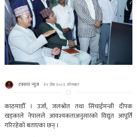
टक्सार न्युज
१२ जेष्ठ २०८२, सोमबार
काठमाडाैँ । उर्जा, जलश्रोत तथा सिंचाईमन्त्री दीपक
खड्काले नेपालले आवश्यकताअनुसारको विद्युत आपूर्ति
गरिरहेको बताएका छन् ।