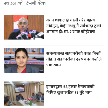
प्रश्न उठाएको टिप्पणी गरेका
गगन थापालाई गाली गरेर महत्व
नदिनुस्, केही नभन्नु नै सबैभन्दा ठूलो
अपमान हो: डा. शशांक कोईराला
समस्याग्रस्त सहकारीको बचत फिर्ता
तीव्र, ३ सहकारीका २२० बचतकर्ताले
पाए रकम
इप्पानद्वारा १६ हजार मेगावाटको
पिपिए खुलासहित १३ बुँदे माग