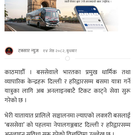
टक्सार न्युज
१४ जेष्ठ २०८२, बुधबार
काठमाडौँ । बससेवाले भारतका प्रमुख धार्मिक तथा
व्यापारिक केन्द्रहरू दिल्ली र हरिद्वारसम्म बसमा यात्रा गर्ने
यात्रुका लागि अब अनलाइनबाटै टिकट काट्ने सेवा सुरू
गरेको छ ।
भेरी यातायात प्रालिले सञ्चालनमा ल्याएको लक्जरी बसलाई
‘बससेवा’ को पहलमा नेपालगञ्जबाट दिल्ली र हरिद्वारसम्म
अनलाइन सुविधा सुरू गरेको विज्ञप्तिमा उल्लेख छ ।