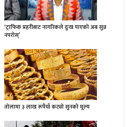
‘ट्राफिक प्रहरीबाट नागरिकले दुःख पाएको अब सुन्न
नपरोस्’
तोलामा ३ लाख रूपैयाँ कट्यो सुनको मूल्य