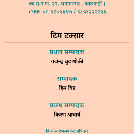
का.म.न.पा. २९, अनामनगर , काठमाडौं ।
+९७७-०१-५७०५४४५ / ९८५१२२७७५३
टिम टक्सार
प्रधान सम्पादक
गजेन्द्र बुढाथोकी
सम्पादक
हिम विष्ट
प्रबन्ध सम्पादक
किरण आचार्य
विजनेस डेभलपमेन्ट अफिसर