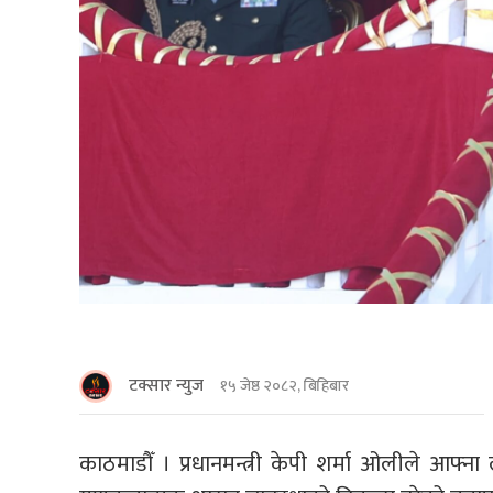
टक्सार न्युज
१५ जेष्ठ २०८२, बिहिबार
काठमाडौँ । प्रधानमन्त्री केपी शर्मा ओलीले आफ्न