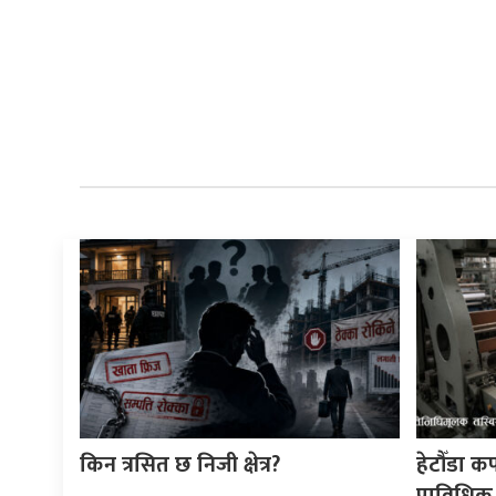
किन त्रसित छ निजी क्षेत्र?
हेटौँडा क