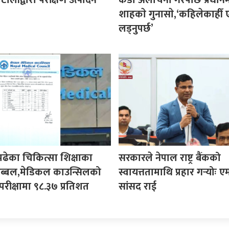
 टोलीद्वारा परीक्षण उत्पादन
कडा अलोचना गरेपछि प्रधानमन्
शाहकाे गुनासाे,‘कहिलेकाहीँ ए
लड्नुपर्छ’
पढेका चिकित्सा शिक्षाका
सरकारले नेपाल राष्ट्र बैंकको
ी अब्बल,मेडिकल काउन्सिलको
स्वायत्ततामाथि प्रहार गर्‍योः ए
परीक्षामा ९८.३७ प्रतिशत
सांसद राई