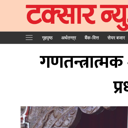
गृहपृष्‍ठ
अर्थतन्त्र
बैंक-वित्त
सेयर बजार
गणतन्त्रात्म
प्