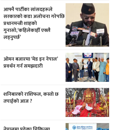
आफ्नै पार्टीका सांसदहरूले
सरकारको कडा अलोचना गरेपछि
प्रधानमन्त्री शाहकाे
गुनासाे,‘कहिलेकाहीँ एक्लै
लड्नुपर्छ’
ओमन बजारमा ‘मेड इन नेपाल’
प्रवर्धन गर्न समझदारी
शनिबारको राशिफल, कस्तो छ
तपाईको आज ?
नेपालमा पढेका चिकित्सा