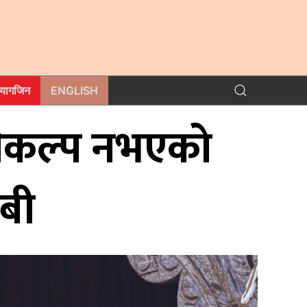
म्यागजिन
ENGLISH
विकल्प नभएकाे
ाबी