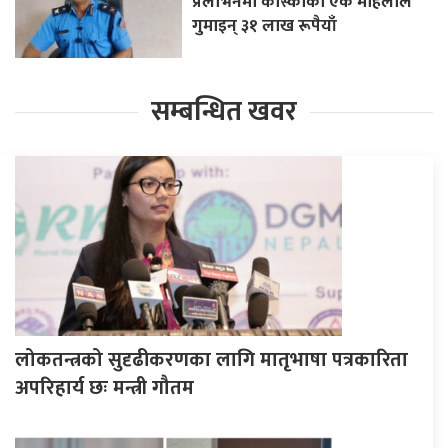
प्रलोभनमा कास्कीकी एक महिलाले
गुमाइन् ३१ लाख रूपैयाँ
सम्बन्धित खवर
लोकतन्त्रको सुदृढीकरणका लागि मातृभाषा पत्रकारिता
अपरिहार्य छः मन्त्री गौतम