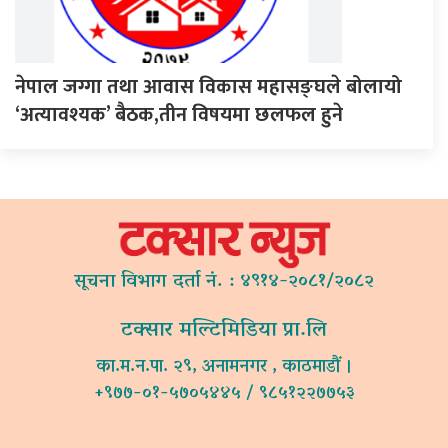
नेपाल जग्गा तथा आवास विकास महासङ्घले बोलायो
‘अत्यावश्यक’ बैठक,तीन विषयमा छलफल हुने
सूचना विभाग दर्ता नं. : ४९१४-२०८१/२०८२
टक्सार मल्टिमिडिया प्रा.लि
का.म.न.पा. २९, अनामनगर , काठमाडौं ।
+९७७-०१-५७०५४४५ / ९८५१२२७७५३