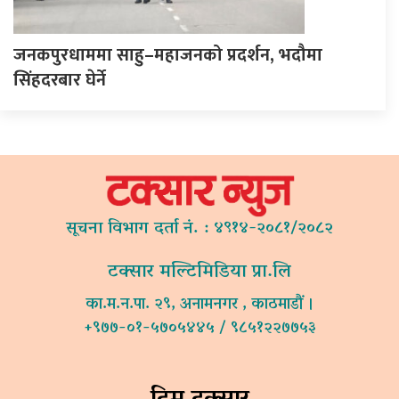
जनकपुरधाममा साहु–महाजनको प्रदर्शन, भदौमा
सिंहदरबार घेर्ने
सूचना विभाग दर्ता नं. : ४९१४-२०८१/२०८२
टक्सार मल्टिमिडिया प्रा.लि
का.म.न.पा. २९, अनामनगर , काठमाडौं ।
+९७७-०१-५७०५४४५ / ९८५१२२७७५३