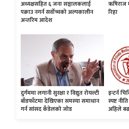
अध्यक्षसहित ६ जना सञ्चालकलाई
ऋषिराज म
पक्राउ नगर्न सर्वोच्चको अल्पकालीन
रिहा
अन्तरिम आदेश
दुर्गममा लगानी सुरक्षा र विद्युत रोयल्टी
इन्टर्न चि
बाँडफाँटमा देखिएका समस्या समाधान
स्पष्ट न
गर्न सांसद कँडेलको जोड
अहिले ब