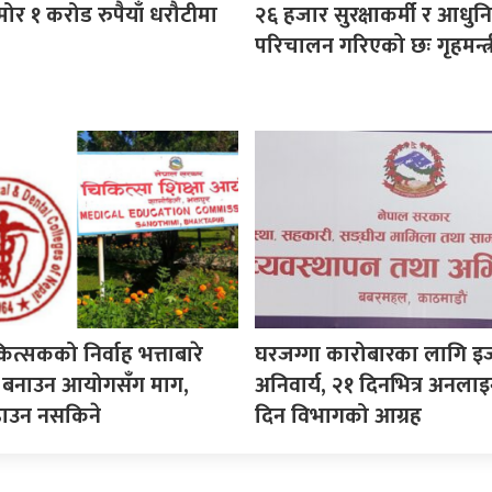
ोर १ करोड रुपैयाँ धरौटीमा
२६ हजार सुरक्षाकर्मी र आधुनि
परिचालन गरिएको छः गृहमन्त्र
कित्सकको निर्वाह भत्ताबारे
घरजग्गा कारोबारका लागि इ
ीति बनाउन आयोगसँग माग,
अनिवार्य, २१ दिनभित्र अनला
ढाउन नसकिने
दिन विभागको आग्रह