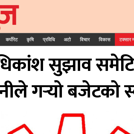
कर्पोरेट
कृषि
प्रविधि
अटो
विचार
विकास
टक्सार 
अधिकांश सुझाव समेटि
िनीले गर्‍यो बजेटको 