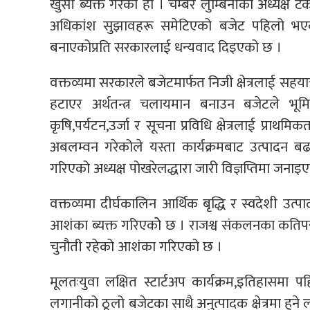
खुसी ब्यक्त गरेको हो । चेम्बर लुम्बिनीका अध्यक्ष टं
अधिकांश सुझावहरू समेटिएको बजेट पहिलो भएको उ
बनाएकोप्रति सरकारलाई धन्यवाद दिइएको छ ।
वक्तव्यमा सरकारले बजेटमार्फत निजी क्षेत्रलाई सहय
हटाएर अर्थतन्त्र चलायमान बनाउन बजेटले भूमिक
कृषि,पर्यटन,उर्जा र सूचना प्रविधि क्षेत्रलाई प्रा
अबलम्वन गरेकोले यस्ता कार्यक्रमबाट उत्पादन बढाउने,
गरिएको अध्यक्ष पोखरेलद्धारा जारी विज्ञप्तिमा जनाइ
वक्तव्यमा दीर्घकालिन आर्थिक बृद्धि र स्वदेशी उत्पादन
आशंका ब्यक्त गरिएकोे छ । राजश्व संकलनका कतिपय 
चुनौती रहेको आशंका गरिएको छ ।
मूलतःयुवा लक्षित स्टार्टअप कार्यक्रम,इतिहासमा पहिल
लगानीको ठूलो बजेटका साथै अनुत्पादक क्षेत्रमा हुने 