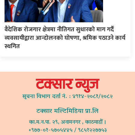
वैदेशिक रोजगार क्षेत्रमा नीतिगत सुधारको माग गर्दै
व्यवसायीद्वारा आन्दोलनको घोषणा, श्रमिक पठाउने कार्य
स्थगित
सूचना विभाग दर्ता नं. : ४९१४-२०८१/२०८२
टक्सार मल्टिमिडिया प्रा.लि
का.म.न.पा. २९, अनामनगर , काठमाडौं ।
+९७७-०१-५७०५४४५ / ९८५१२२७७५३