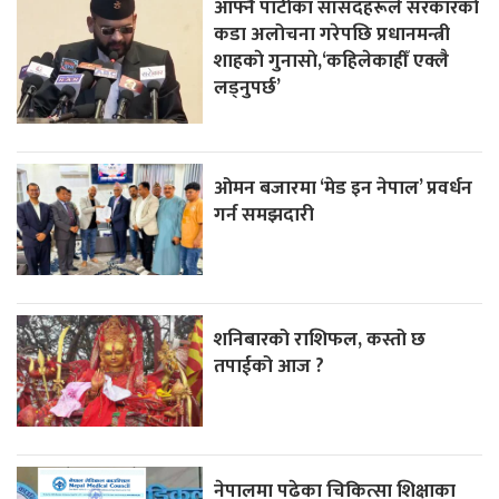
आफ्नै पार्टीका सांसदहरूले सरकारको
कडा अलोचना गरेपछि प्रधानमन्त्री
शाहकाे गुनासाे,‘कहिलेकाहीँ एक्लै
लड्नुपर्छ’
ओमन बजारमा ‘मेड इन नेपाल’ प्रवर्धन
गर्न समझदारी
शनिबारको राशिफल, कस्तो छ
तपाईको आज ?
नेपालमा पढेका चिकित्सा शिक्षाका