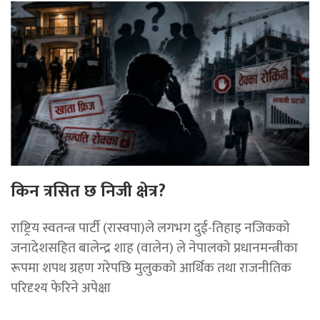
किन त्रसित छ निजी क्षेत्र?
राष्ट्रिय स्वतन्त्र पार्टी (रास्वपा)ले लगभग दुई-तिहाइ नजिकको
जनादेशसहित बालेन्द्र शाह (वालेन) ले नेपालको प्रधानमन्त्रीका
रूपमा शपथ ग्रहण गरेपछि मुलुकको आर्थिक तथा राजनीतिक
परिदृश्य फेरिने अपेक्षा