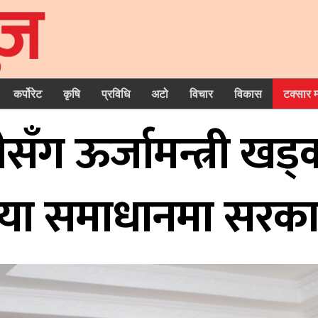
कर्पोरेट
कृषि
प्रविधि
अटो
विचार
विकास
टक्सार 
सँग ऊर्जामन्त्री खड्क
मस्या समाधानमा सरकार