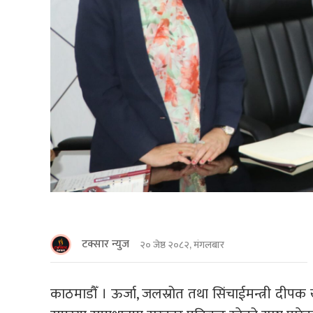
टक्सार न्युज
२० जेष्ठ २०८२, मंगलबार
काठमाडौँ । ऊर्जा, जलस्रोत तथा सिंचाईमन्त्री दीपक खड