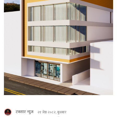
टक्सार न्युज
२१ जेष्ठ २०८२, बुधबार