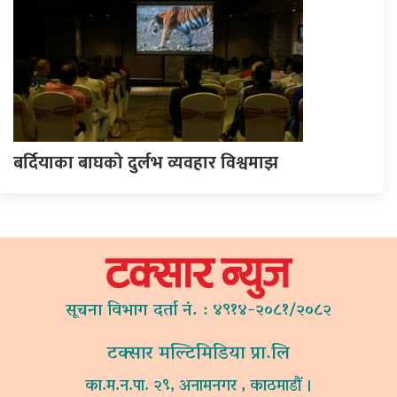
बर्दियाका बाघको दुर्लभ व्यवहार विश्वमाझ
सूचना विभाग दर्ता नं. : ४९१४-२०८१/२०८२
टक्सार मल्टिमिडिया प्रा.लि
का.म.न.पा. २९, अनामनगर , काठमाडौं ।