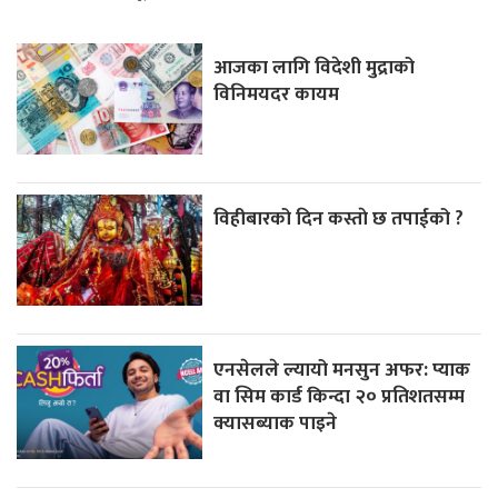
आजका लागि विदेशी मुद्राको
विनिमयदर कायम
विहीबारको दिन कस्ताे छ तपाईको ?
एनसेलले ल्यायो मनसुन अफर: प्याक
वा सिम कार्ड किन्दा २० प्रतिशतसम्म
क्यासब्याक पाइने