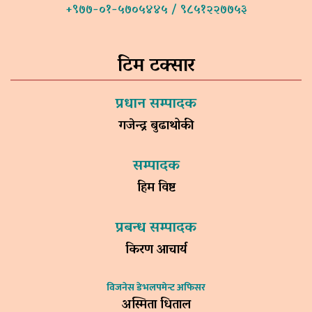
+९७७-०१-५७०५४४५ / ९८५१२२७७५३
टिम टक्सार
प्रधान सम्पादक
गजेन्द्र बुढाथोकी
सम्पादक
हिम विष्ट
प्रबन्ध सम्पादक
किरण आचार्य
विजनेस डेभलपमेन्ट अफिसर
अस्मिता धिताल