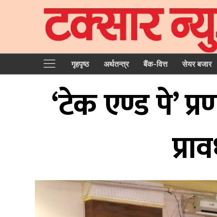
गृहपृष्‍ठ
अर्थतन्त्र
बैंक-वित्त
सेयर बजार
‘टेक एण्ड पे’ प्
प्रा