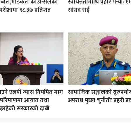
ी अब्बल,मेडिकल काउन्सिलको
स्वायत्ततामाथि प्रहार गर्‍योः ए
परीक्षामा ९८.३७ प्रतिशत
सांसद राई
उने एलपी ग्यास नियमित माग
सामाजिक सञ्जालको दुरुपयोग 
ने परिमाणमा आयात तथा
अपराध मुख्य चुनौतीः प्रहरी प्रव
इरहेको सरकारको दाबी