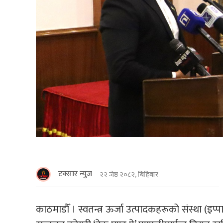
टक्सार न्युज
२२ जेष्ठ २०८२, बिहिबार
काठमाडाैँ । स्वतन्त्र ऊर्जा उत्पादकहरूको संस्था (