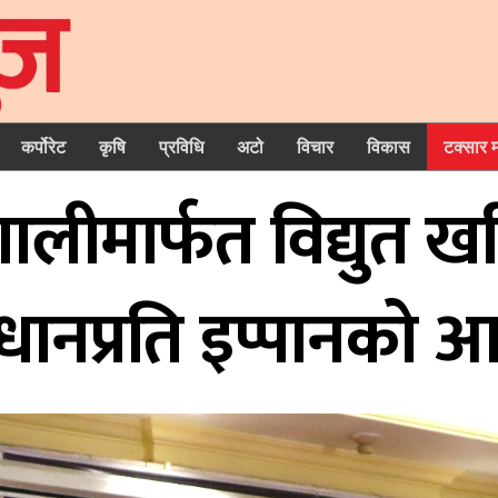
कर्पोरेट
कृषि
प्रविधि
अटो
विचार
विकास
टक्सार 
रणालीमार्फत विद्युत ख
वधानप्रति इप्पानको आ