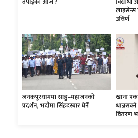
तपाईको आज ?
विद्यार्थ
लाइसेन्स 
उत्तिर्ण
जनकपुरधाममा साहु–महाजनको
खाना पका
प्रदर्शन, भदौमा सिंहदरबार घेर्ने
धान्नसक्
वितरण भ