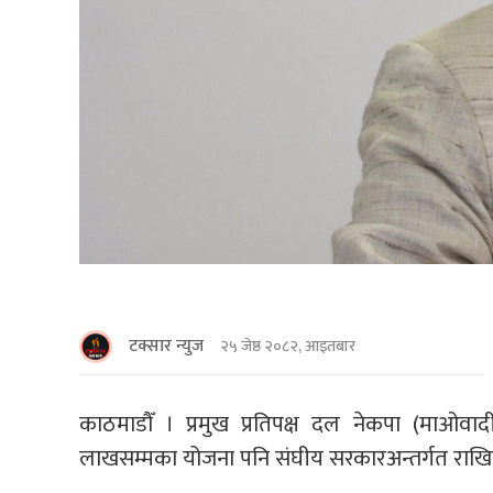
टक्सार न्युज
२५ जेष्ठ २०८२, आइतबार
काठमाडाैँ । प्रमुख प्रतिपक्ष दल नेकपा (माओवा
लाखसम्मका योजना पनि संघीय सरकारअन्तर्गत राख