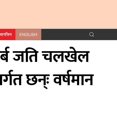
म्यागजिन
ENGLISH
 अर्ब जति चलखेल
गत छन्ः वर्षमान