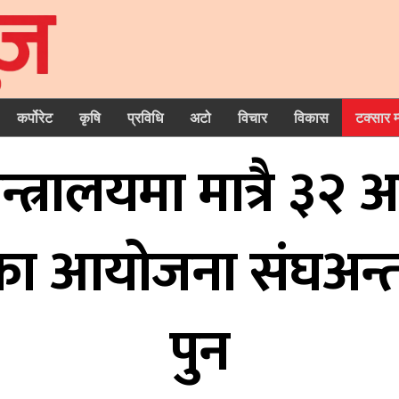
कर्पोरेट
कृषि
प्रविधि
अटो
विचार
विकास
टक्सार 
त्रालयमा मात्रै ३२
 आयोजना संघअन्तर्
पुन