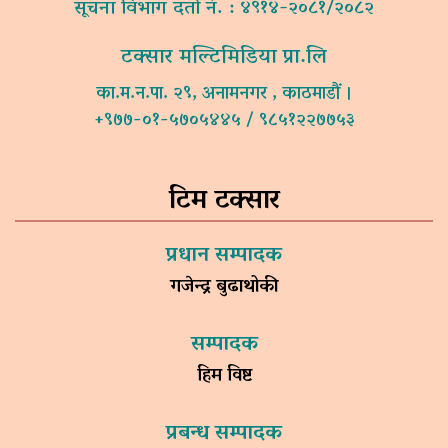
सूचना विभाग दर्ता नं. : ४९१४-२०८१/२०८२
टक्सार मल्टिमिडिया प्रा.लि
का.म.न.पा. २९, अनामनगर , काठमाडौं ।
+९७७-०१-५७०५४४५ / ९८५१२२७७५३
टिम टक्सार
प्रधान सम्पादक
गजेन्द्र बुढाथोकी
सम्पादक
हिम विष्ट
प्रबन्ध सम्पादक