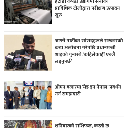
हेटौँडा कपडा उद्योगमा सेनाको
प्राविधिक टोलीद्वारा परीक्षण उत्पादन
सुरु
आफ्नै पार्टीका सांसदहरूले सरकारको
कडा अलोचना गरेपछि प्रधानमन्त्री
शाहकाे गुनासाे,‘कहिलेकाहीँ एक्लै
लड्नुपर्छ’
ओमन बजारमा ‘मेड इन नेपाल’ प्रवर्धन
गर्न समझदारी
शनिबारको राशिफल, कस्तो छ