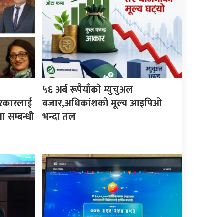
५६ अर्ब रूपैयाँकाे म्युचुअल
 सरकारलाई
बजार,अधिकांशको मूल्य आइपिओ
ा सम्बन्धी
भन्दा तल