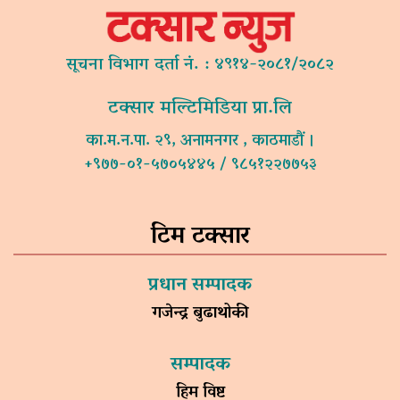
सूचना विभाग दर्ता नं. : ४९१४-२०८१/२०८२
टक्सार मल्टिमिडिया प्रा.लि
का.म.न.पा. २९, अनामनगर , काठमाडौं ।
+९७७-०१-५७०५४४५ / ९८५१२२७७५३
टिम टक्सार
प्रधान सम्पादक
गजेन्द्र बुढाथोकी
सम्पादक
हिम विष्ट