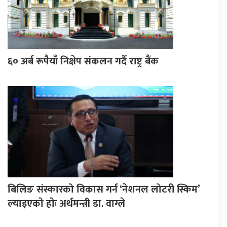
६० अर्ब रूपैयाँ निक्षेप संकलन गर्दै राष्ट्र बैंक
बिलिङ संस्कारको विकास गर्न ‘नेशनल लोटरी स्किम’
ल्याइएकाे हाेः अर्थमन्त्री डा. वाग्ले