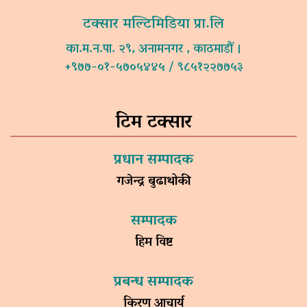
टक्सार मल्टिमिडिया प्रा.लि
का.म.न.पा. २९, अनामनगर , काठमाडौं ।
+९७७-०१-५७०५४४५ / ९८५१२२७७५३
टिम टक्सार
प्रधान सम्पादक
गजेन्द्र बुढाथोकी
सम्पादक
हिम विष्ट
प्रबन्ध सम्पादक
किरण आचार्य