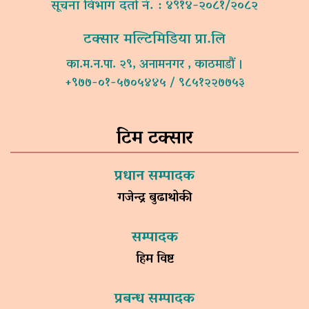
सूचना विभाग दर्ता नं. : ४९१४-२०८१/२०८२
टक्सार मल्टिमिडिया प्रा.लि
का.म.न.पा. २९, अनामनगर , काठमाडौं ।
+९७७-०१-५७०५४४५ / ९८५१२२७७५३
टिम टक्सार
प्रधान सम्पादक
गजेन्द्र बुढाथोकी
सम्पादक
हिम विष्ट
प्रबन्ध सम्पादक