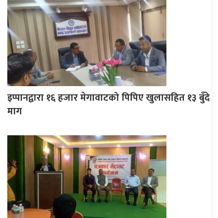
इप्पानद्वारा १६ हजार मेगावाटको पिपिए खुलासहित १३ बुँदे
माग