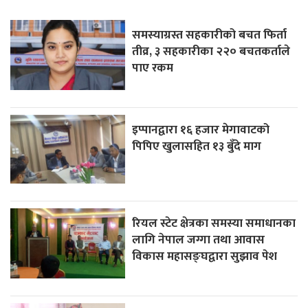
समस्याग्रस्त सहकारीको बचत फिर्ता
तीव्र, ३ सहकारीका २२० बचतकर्ताले
पाए रकम
इप्पानद्वारा १६ हजार मेगावाटको
पिपिए खुलासहित १३ बुँदे माग
रियल स्टेट क्षेत्रका समस्या समाधानका
लागि नेपाल जग्गा तथा आवास
विकास महासङ्घद्वारा सुझाव पेश