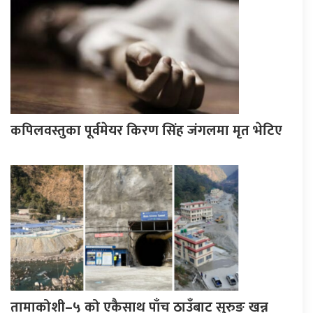
कपिलवस्तुका पूर्वमेयर किरण सिंह जंगलमा मृत भेटिए
तामाकोशी–५ को एकैसाथ पाँच ठाउँबाट सुरुङ खन्न