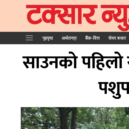
गृहपृष्‍ठ
अर्थतन्त्र
बैंक-वित्त
सेयर बजार
साउनकाे पहिलो सा
पशुप