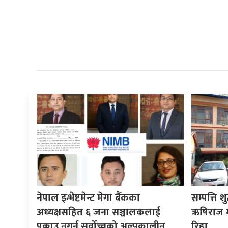
नेपाल इन्भेष्टमेन्ट मेगा बैंकका
सम्पत्ति श
अध्यक्षसहित ६ जना सञ्चालकलाई
ऋषिराज म
पक्राउ नगर्न सर्वोच्चको अल्पकालीन
रिहा