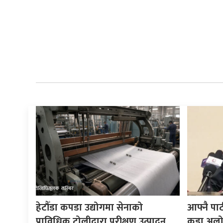
हेटौँडा कपडा उद्योगमा सेनाको
आफ्नै पा
प्राविधिक टोलीद्वारा परीक्षण उत्पादन
कडा अलोचन