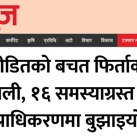
कर्पोरेट
कृषि
प्रविधि
अटो
विचार
विकास
टक्सार 
डितको बचत फिर्ताको
ाली, १६ समस्याग्रस्
प्राधिकरणमा बुझाइय