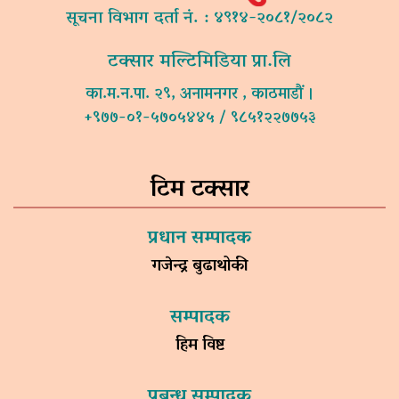
सूचना विभाग दर्ता नं. : ४९१४-२०८१/२०८२
टक्सार मल्टिमिडिया प्रा.लि
का.म.न.पा. २९, अनामनगर , काठमाडौं ।
+९७७-०१-५७०५४४५ / ९८५१२२७७५३
टिम टक्सार
प्रधान सम्पादक
गजेन्द्र बुढाथोकी
सम्पादक
हिम विष्ट
प्रबन्ध सम्पादक