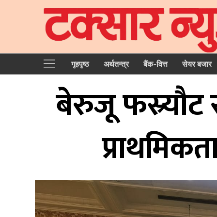
गृहपृष्‍ठ
अर्थतन्त्र
बैंक-वित्त
सेयर बजार
बेरुजू फस्र्यौ
प्राथमिकताम