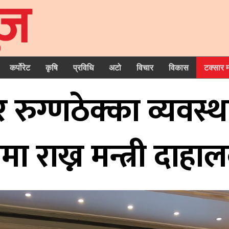
कर्पोरेट
कृषि
प्रविधि
अटो
विचार
विकास
टक्सार 
ट र रुग्णठेक्का व्यव
ा राख्न मन्त्री दाहा