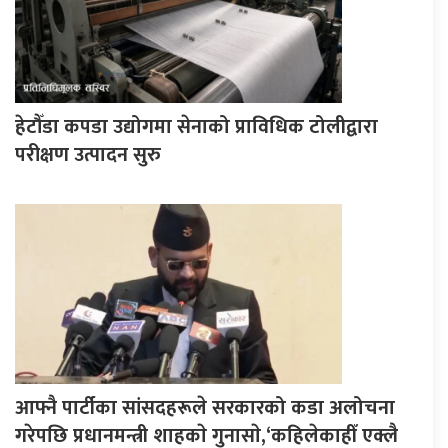
हेटौँडा कपडा उद्योगमा सेनाको प्राविधिक टोलीद्वारा
परीक्षण उत्पादन सुरु
आफ्नै पार्टीका सांसदहरूले सरकारको कडा अलोचना
गरेपछि प्रधानमन्त्री शाहकाे गुनासाे,‘कहिलेकाहीँ एक्लै