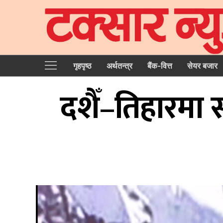
गृहपृष्‍ठ
अर्थतन्त्र
बैंक-वित्त
सेयर बजार
दशैँ–तिहारमा 