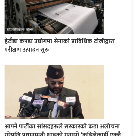
हेटौँडा कपडा उद्योगमा सेनाको प्राविधिक टोलीद्वारा
परीक्षण उत्पादन सुरु
आफ्नै पार्टीका सांसदहरूले सरकारको कडा अलोचना
गरेपछि प्रधानमन्त्री शाहकाे गुनासाे,‘कहिलेकाहीँ एक्लै