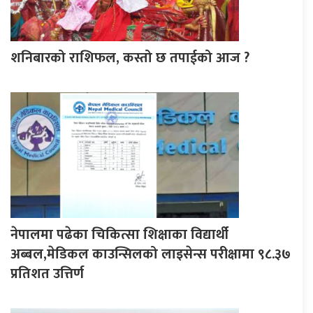
शनिबारको राशिफल, कस्तो छ तपाईको आज ?
नेपालमा पढेका चिकित्सा शिक्षाका विद्यार्थी
अब्बल,मेडिकल काउन्सिलको लाइसेन्स परीक्षामा ९८.३७
प्रतिशत उत्तिर्ण