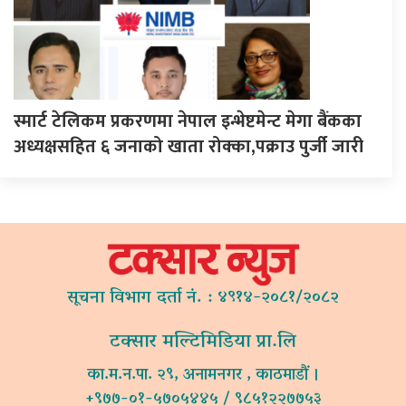
स्मार्ट टेलिकम प्रकरणमा नेपाल इन्भेष्टमेन्ट मेगा बैंकका
अध्यक्षसहित ६ जनाको खाता रोक्का,पक्राउ पुर्जी जारी
सूचना विभाग दर्ता नं. : ४९१४-२०८१/२०८२
टक्सार मल्टिमिडिया प्रा.लि
का.म.न.पा. २९, अनामनगर , काठमाडौं ।
+९७७-०१-५७०५४४५ / ९८५१२२७७५३