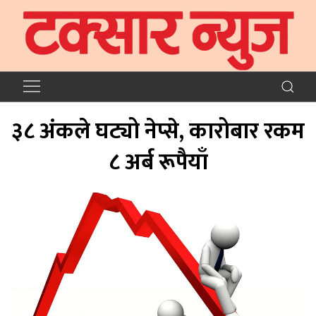
३८ अंकले घट्यो नेप्से, कारोबार रकम
८ अर्ब रूपैयाँ