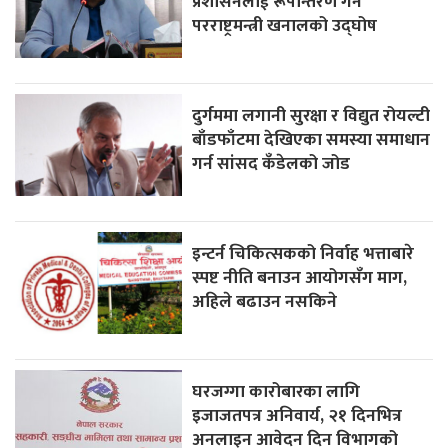
प्रशासनलाई रूपान्तरण गर्ने
परराष्ट्रमन्त्री खनालको उद्घोष
दुर्गममा लगानी सुरक्षा र विद्युत रोयल्टी
बाँडफाँटमा देखिएका समस्या समाधान
गर्न सांसद कँडेलको जोड
इन्टर्न चिकित्सकको निर्वाह भत्ताबारे
स्पष्ट नीति बनाउन आयोगसँग माग,
अहिले बढाउन नसकिने
घरजग्गा कारोबारका लागि
इजाजतपत्र अनिवार्य, २१ दिनभित्र
अनलाइन आवेदन दिन विभागको