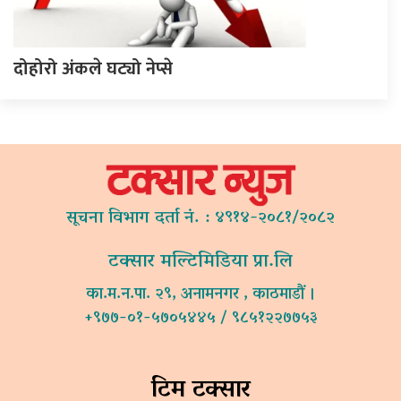
दोहोरो अंकले घट्यो नेप्से
सूचना विभाग दर्ता नं. : ४९१४-२०८१/२०८२
टक्सार मल्टिमिडिया प्रा.लि
का.म.न.पा. २९, अनामनगर , काठमाडौं ।
+९७७-०१-५७०५४४५ / ९८५१२२७७५३
टिम टक्सार