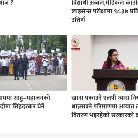
 आज ?
विद्यार्थी अब्बल,मेडिकल काउ
लाइसेन्स परीक्षामा ९८.३७ प्र
उत्तिर्ण
ाममा साहु–महाजनको
खाना पकाउने एलपी ग्यास न
भदौमा सिंहदरबार घेर्ने
धान्नसक्ने परिमाणमा आयात 
वितरण भइरहेको सरकारको द