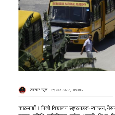
टक्सार न्युज
१५ भाद्र २०८२, आइतबार
काठमाडौँ । निजी विद्यालय सङ्गठनहरू-प्याब्सन, नेस